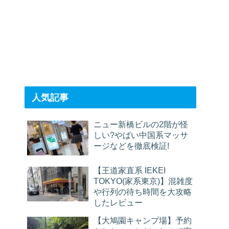
人気記事
ニュー新橋ビルの2階が怪
しい?やばい中国系マッサ
ージなどを徹底検証!
【王道家直系 IEKEI
TOKYO(家系東京)】混雑度
や行列の待ち時間を大攻略
したレビュー
【大鳩園キャンプ場】予約