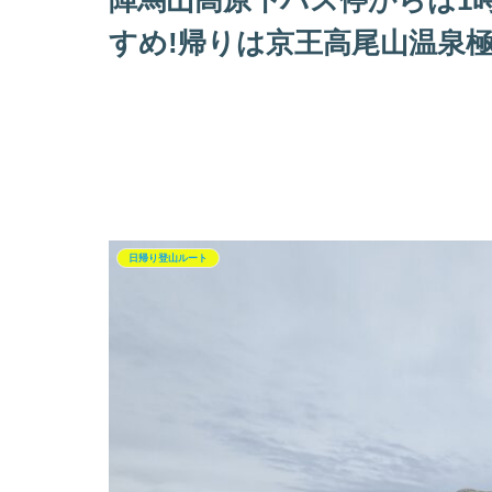
陣馬山高原下バス停からは1
すめ!帰りは京王高尾山温泉
日帰り登山ルート