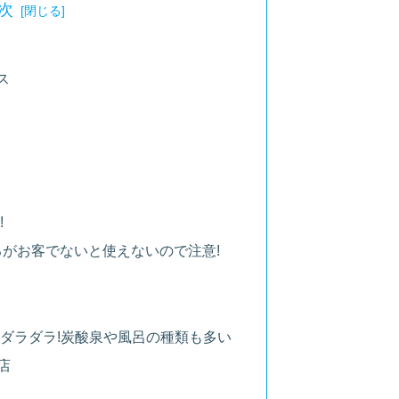
次
ス
!
がお客でないと使えないので注意!
ダラダラ!炭酸泉や風呂の種類も多い
店