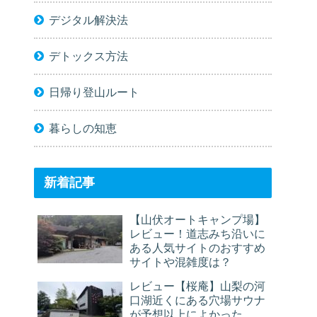
デジタル解決法
デトックス方法
日帰り登山ルート
暮らしの知恵
新着記事
【山伏オートキャンプ場】
レビュー！道志みち沿いに
ある人気サイトのおすすめ
サイトや混雑度は？
レビュー【桜庵】山梨の河
口湖近くにある穴場サウナ
が予想以上によかった