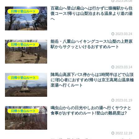
2023.04.08
百蔵山へ登山!扇山へは行かずに猿橋駅から往
日帰り登山ルート
復コース!帰りは山梨泊まれる温泉より道の湯
へ
2023.03.24
能岳・八重山ハイキングコース!山梨の上野原
日帰り登山ルート
駅からサクッといけるおすすめルート
2023.03.14
陣馬山高原下バス停からは1時間半ほどで山頂
日帰り登山ルート
に!初心者におすすめ!帰りは京王高尾山温泉極
楽湯へ行くルート
2023.01.19
鳴虫山からの日光やしおの湯へ行くサウナと
日帰り登山ルート
食事がおすすめのルート!登山の難易度は?
2022.12.19