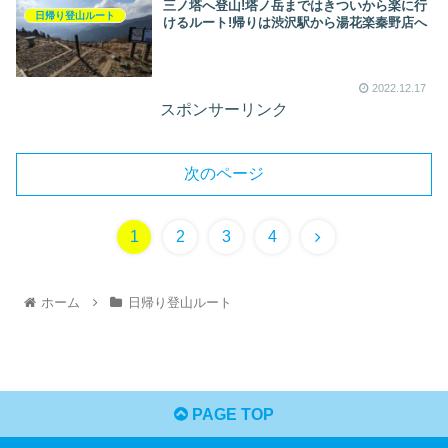
三ノ塔へ登山!塔ノ岳まではきついから楽に行
日帰り登山ルート
けるルート!帰りは渋沢駅から湯花楽秦野店へ
2022.12.17
スポンサーリンク
次のページ
1
2
3
4
ホーム
日帰り登山ルート
PAGE TOP