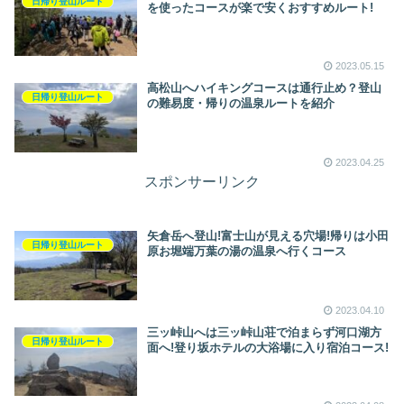
日帰り登山ルート
を使ったコースが楽で安くおすすめルート!
2023.05.15
高松山へハイキングコースは通行止め？登山
日帰り登山ルート
の難易度・帰りの温泉ルートを紹介
2023.04.25
スポンサーリンク
矢倉岳へ登山!富士山が見える穴場!帰りは小田
日帰り登山ルート
原お堀端万葉の湯の温泉へ行くコース
2023.04.10
三ッ峠山へは三ッ峠山荘で泊まらず河口湖方
日帰り登山ルート
面へ!登り坂ホテルの大浴場に入り宿泊コース!