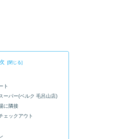
次
ート
ーパー(ベルク 毛呂山店)
場に隣接
チェックアウト
レ