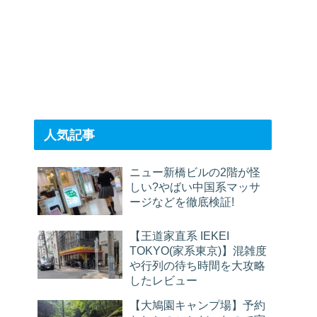
人気記事
ニュー新橋ビルの2階が怪
しい?やばい中国系マッサ
ージなどを徹底検証!
【王道家直系 IEKEI
TOKYO(家系東京)】混雑度
や行列の待ち時間を大攻略
したレビュー
【大鳩園キャンプ場】予約