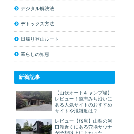
デジタル解決法
デトックス方法
日帰り登山ルート
暮らしの知恵
新着記事
【山伏オートキャンプ場】
レビュー！道志みち沿いに
ある人気サイトのおすすめ
サイトや混雑度は？
レビュー【桜庵】山梨の河
口湖近くにある穴場サウナ
が予想以上によかった