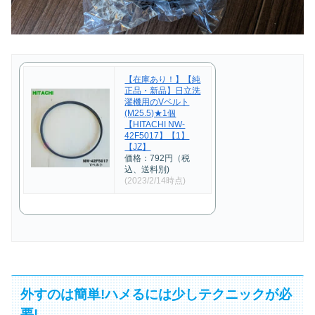
【在庫あり！】【純
正品・新品】日立洗
濯機用のVベルト
(M25.5)★1個
【HITACHI NW-
42F5017】【1】
【JZ】
価格：792円（税
込、送料別)
(2023/2/14時点)
外すのは簡単!ハメるには少しテクニックが必
要!