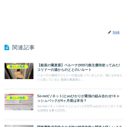
trek
関連記事
【銀座の蕎麦屋】ベルーナ(9997)株主優待使ってみた!
暮らしの知恵
コリドーの湯からのととのいルート
ベルーナの優待でコリドーの湯は使っていましたが、他にも行きた
いと思っていると 銀座の蕎麦屋と...
So-net(ソネット)とauひかりが最強の組み合わせ!キャ
暮らしの知恵
ッシュバックが4ヶ月後は本当？
So-net(ソネット)のキャッシュバック2万円 auひかりとソネット光
を併用する事で2万円...