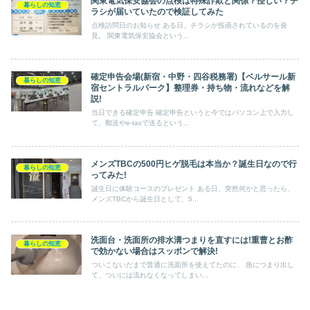
関東電気保安協会の点検は特殊詐欺と関係？怪しい？チ
暮らしの知恵
ラシが届いていたので検証してみた
点検訪問日のお知らせ ある日、チラシが投函されているのを発
見。 関東電気保安協会という...
確定申告会場(新宿・中野・四谷税務署)【ベルサール新
暮らしの知恵
宿セントラルパーク】整理券・持ち物・流れなどを解
説!
当日できる確定申告 確定申告というと今ではパソコン上で入力し
て、郵送やe-taxで送るという...
メンズTBCの500円ヒゲ脱毛は本当か？誕生日なので行
暮らしの知恵
ってみた!
誕生日に体験コースのプレゼント ある日、突然何かと思ったら、
メンズTBCから誕生日として、5...
洗面台・洗面所の排水溝つまりを直すには!重曹とお酢
暮らしの知恵
で効かない場合はスッポンで解決!
ついこないだまで普通に洗面所を使えてたのに、 急につまり出し
て、ついには流れなくなってしまい...