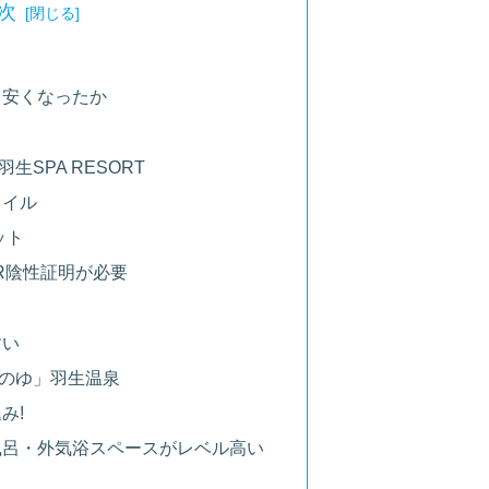
次
ら安くなったか
SPA RESORT
タイル
ット
R陰性証明が必要
すい
のゆ」羽生温泉
み!
風呂・外気浴スペースがレベル高い