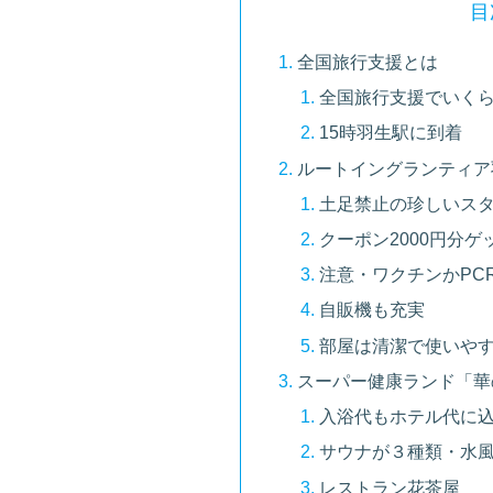
目
全国旅行支援とは
全国旅行支援でいく
15時羽生駅に到着
ルートイングランティア羽生
土足禁止の珍しいス
クーポン2000円分ゲ
注意・ワクチンかPC
自販機も充実
部屋は清潔で使いや
スーパー健康ランド「華
入浴代もホテル代に込
サウナが３種類・水
レストラン花茶屋