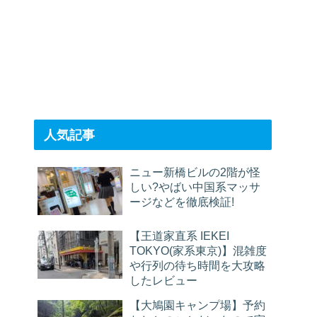
人気記事
ニュー新橋ビルの2階が怪
しい?やばい中国系マッサ
ージなどを徹底検証!
【王道家直系 IEKEI
TOKYO(家系東京)】混雑度
や行列の待ち時間を大攻略
したレビュー
【大鳩園キャンプ場】予約