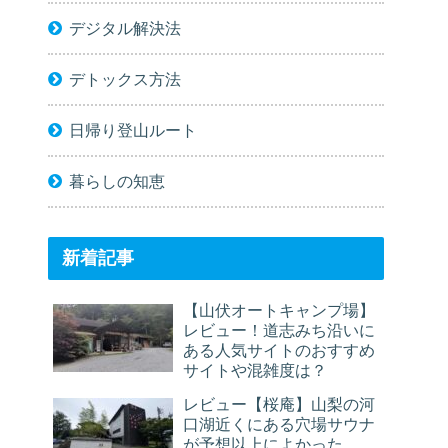
デジタル解決法
デトックス方法
日帰り登山ルート
暮らしの知恵
新着記事
【山伏オートキャンプ場】
レビュー！道志みち沿いに
ある人気サイトのおすすめ
サイトや混雑度は？
レビュー【桜庵】山梨の河
口湖近くにある穴場サウナ
が予想以上によかった