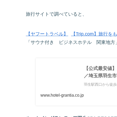
旅行サイトで調べていると、
【ヤフートラベル】
【Trip.com】旅行
「サウナ付き ビジネスホテル 関東地方
【公式最安値】ル
／埼玉県羽生市
羽生駅西口から徒歩約3
www.hotel-grantia.co.jp