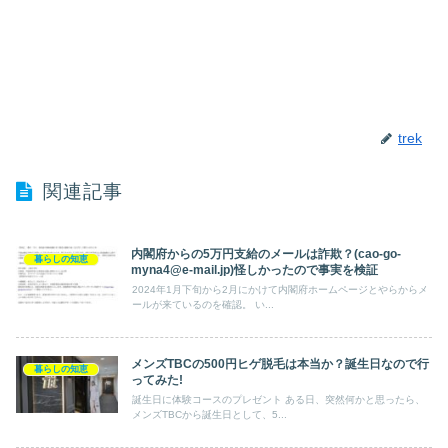
trek
関連記事
内閣府からの5万円支給のメールは詐欺？(cao-go-
暮らしの知恵
myna4@e-mail.jp)怪しかったので事実を検証
2024年1月下旬から2月にかけて内閣府ホームページとやらからメ
ールが来ているのを確認。 い...
メンズTBCの500円ヒゲ脱毛は本当か？誕生日なので行
暮らしの知恵
ってみた!
誕生日に体験コースのプレゼント ある日、突然何かと思ったら、
メンズTBCから誕生日として、5...