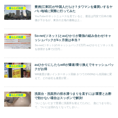
豊洲(江東区)が中国人だらけ？タワマンを爆買いするヤ
暮らしの知恵
バい地域に実際に行ってみた
YouTubeやネットニュースを見ていると、最近は円安で日本の物
価が下がるが、東京の土地の価格は上...
So-net(ソネット)とauひかりが最強の組み合わせ!キャ
暮らしの知恵
ッシュバックが4ヶ月後は本当？
So-net(ソネット)のキャッシュバック2万円 auひかりとソネット光
を併用する事で2万円...
auひかりにしたらwifiが爆速!乗り換えでキャッシュバッ
暮らしの知恵
クがお得
Wifi速度が速いインターネット回線 かつてのISDNから光回線に変
えて、どの会社も速度が変...
洗面台・洗面所の排水溝つまりを直すには!重曹とお酢
暮らしの知恵
で効かない場合はスッポンで解決!
ついこないだまで普通に洗面所を使えてたのに、 急につまり出し
て、ついには流れなくなってしまい...