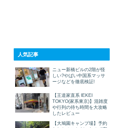
人気記事
ニュー新橋ビルの2階が怪
しい?やばい中国系マッサ
ージなどを徹底検証!
【王道家直系 IEKEI
TOKYO(家系東京)】混雑度
や行列の待ち時間を大攻略
したレビュー
【大鳩園キャンプ場】予約