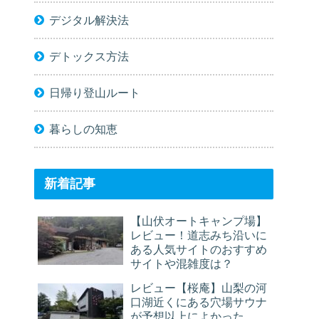
デジタル解決法
デトックス方法
日帰り登山ルート
暮らしの知恵
新着記事
【山伏オートキャンプ場】
レビュー！道志みち沿いに
ある人気サイトのおすすめ
サイトや混雑度は？
レビュー【桜庵】山梨の河
口湖近くにある穴場サウナ
が予想以上によかった