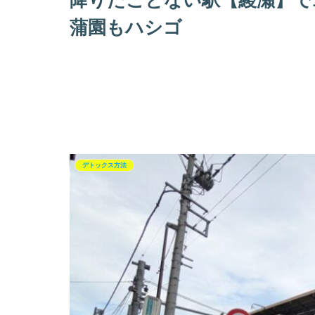
降りたことない駅【綾瀬】で
蒲園もハシゴ
デトックス方法