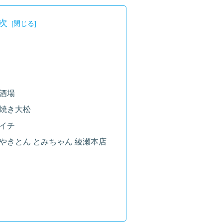
次
酒場
焼き大松
イチ
やきとん とみちゃん 綾瀬本店