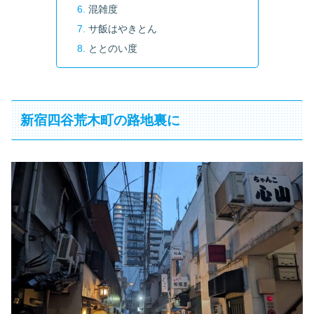
混雑度
サ飯はやきとん
ととのい度
新宿四谷荒木町の路地裏に