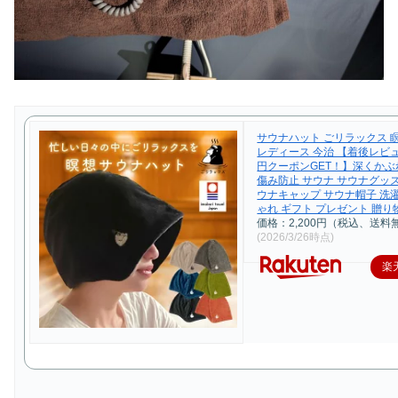
サウナハット ごリラックス 
レディース 今治 【着後レビュ
円クーポンGET！】深くかぶ
傷み防止 サウナ サウナグッズ
ウナキャップ サウナ帽子 洗
ゃれ ギフト プレゼント 贈り
価格：2,200円（税込、送料
(2026/3/26時点)
楽