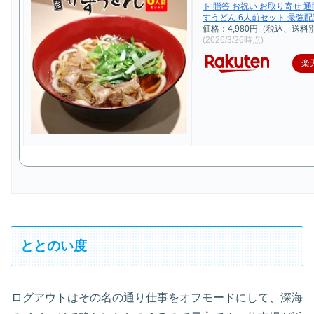
ト 贈答 お祝い お取り寄せ 通
すうどん 6人前セット 最強配
価格：4,980円（税込、送料別
(2026/3/26時点)
楽
ととのい度
ログアウトはその名の通り仕事をオフモードにして、深海