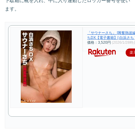
下駄箱に靴を入れ、中に入り連動したロッカー番号を使い
ます。
「サウナーさち」 [興奮熱波
ちDX【電子書籍】[ 白浜さち 
価格：3,520円
(2026/1/28時
楽