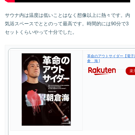
サウナ内は温度は低いことはなく想像以上に熱々です。内
気浴スペースでととのって最高です。時間的には90分で3
セットくらいやって十分でした。
革命のアウトサイダー【電子書
倉 海 ]
楽